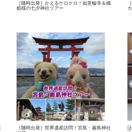
［随時出発］かえるケロケロ！如意輪寺＆織
姫様の七夕神社ツアー
ポ
［随時出発］世界遺産訪問！宮島・厳島神社
[