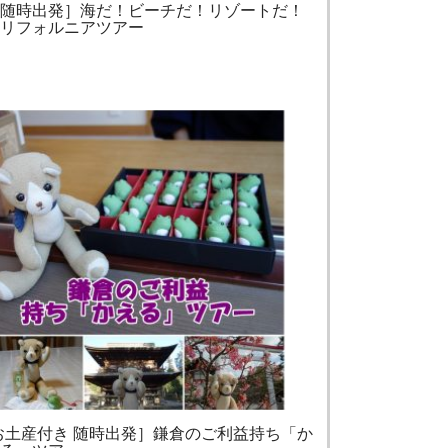
［随時出発］海だ！ビーチだ！リゾートだ！
カリフォルニアツアー
お土産付き 随時出発］鎌倉のご利益持ち「か