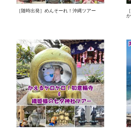
［随時出発］めんそーれ！沖縄ツアー