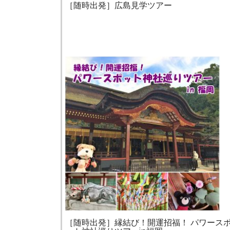
［随時出発］広島見学ツアー
［随時出発］縁結び！開運招福！ パワース