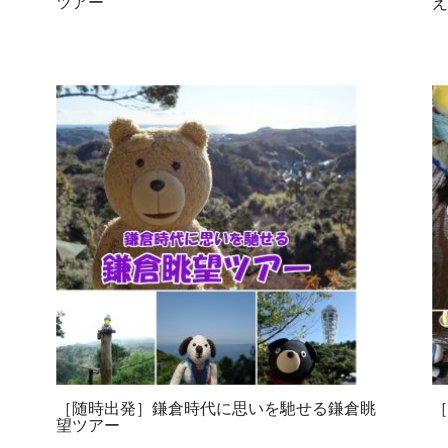
ツアー
［随時出発］鎌倉時代に思いを馳せる鎌倉眺
望ツアー