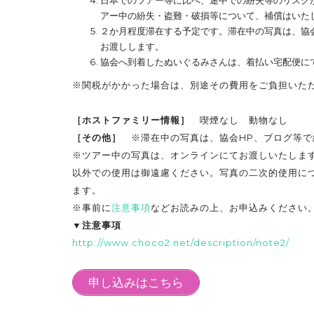
日本でのツアー等に比べ、途中での紛失等のリスク
アー中の紛失・盗難・破損等について、補償はいた
２か月程度滞在する予定です。滞在中の写真は、協
お渡しします。
協会へ到着したぬいぐるみさんは、着払い宅配便に
※関税がかかった場合は、別途その費用をご負担いた
［ホストファミリー情報］
喫煙なし 動物なし
［その他］
※滞在中の写真は、協会HP、ブログ等で
※ツアー中の写真は、オンラインにてお渡しいたしま
以外での使用は御遠慮ください。写真の二次的使用に
ます。
※事前に
注意事項
などお読みの上、お申込みください
▼注意事項
http://www.choco2.net/description/note2/
申し込みはこちら