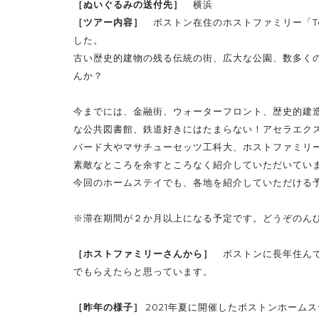
［ぬいぐるみの送付先］
横浜
［ツアー内容］
ボストン在住のホストファミリー「T
した。
古い歴史的建物の残る伝統の街、広大な公園、数多く
んか？
今までには、金融街、ウォーターフロント、歴史的建
な公共図書館、鉄道好きにはたまらない！アセラエク
バード大やマサチューセッツ工科大、ホストファミリ
素敵なところを余すところなく紹介していただいてい
今回のホームステイでも、各地を紹介していただける
※滞在期間が２か月以上になる予定です。どうぞのん
［ホストファミリーさんから］
ボストンに長年住ん
でもらえたらと思っています。
［昨年の様子］
2021年夏に開催したボストンホーム