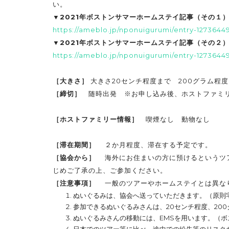
い。
▼2021年ボストンサマーホームステイ記事（その１
https://ameblo.jp/nponuigurumi/entry-1273644
▼2021年ボストンサマーホームステイ記事（その２
https://ameblo.jp/nponuigurumi/entry-1273644
［大きさ］
大きさ20センチ程度まで 200グラム程
［締切］
随時出発 ※お申し込み後、ホストファミリ
［ホストファミリー情報］
喫煙なし 動物なし
［滞在期間］
２か月程度、滞在する予定です。
［協会から］
海外にお住まいの方に預けるというツア
じめご了承の上、ご参加ください。
［注意事項］
一般のツアーやホームステイとは異なり
ぬいぐるみは、協会へ送っていただきます。（原則
参加できるぬいぐるみさんは、20センチ程度、20
ぬいぐるみさんの移動には、EMSを用います。（