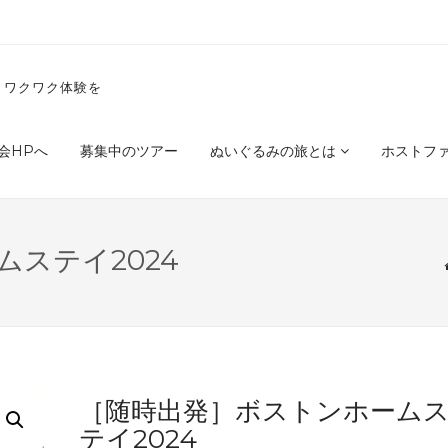
くワクワク体験を
会HPへ
募集中のツアー
ぬいぐるみの旅とは
ホストフ
ステイ2024
［随時出発］ボストンホーム
テイ2024