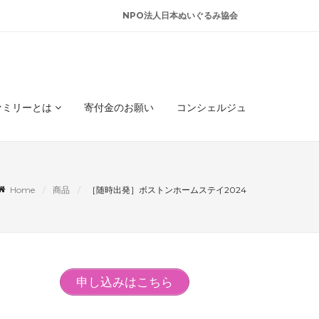
NPO法人日本ぬいぐるみ協会
ァミリーとは
寄付金のお願い
コンシェルジュ
Home
商品
［随時出発］ボストンホームステイ2024
申し込みはこちら
ス