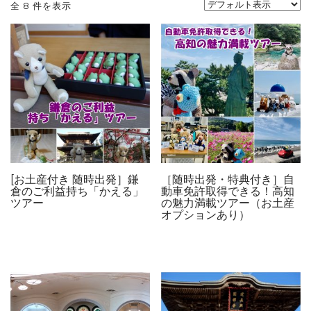
全 8 件を表示
[お土産付き 随時出発］鎌
［随時出発・特典付き］自
倉のご利益持ち「かえる」
動車免許取得できる！高知
ツアー
の魅力満載ツアー（お土産
オプションあり）