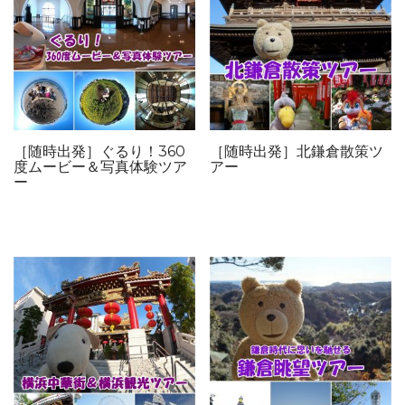
［随時出発］ぐるり！360
［随時出発］北鎌倉散策ツ
度ムービー＆写真体験ツア
アー
ー