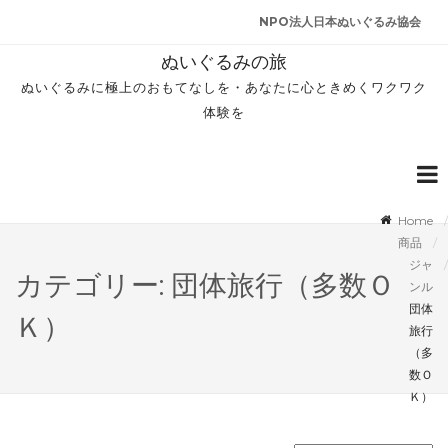
NPO法人日本ぬいぐるみ協会
ぬいぐるみの旅
ぬいぐるみに極上のおもてなしを・あなたに心ときめくワクワク
体験を
Home
商品
ジャ
カテゴリー: 団体旅行（多数Ｏ
ンル
団体
Ｋ）
旅行
（多
数Ｏ
Ｋ）