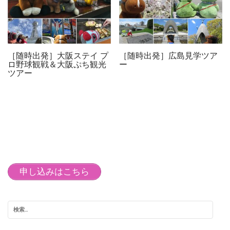
［随時出発］大阪ステイ プ
［随時出発］広島見学ツア
ロ野球観戦＆大阪ぷち観光
ー
ツアー
申し込みはこちら