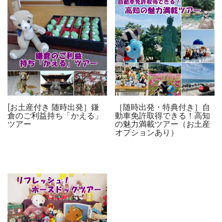
[お土産付き 随時出発］鎌
［随時出発・特典付き］自
倉のご利益持ち「かえる」
動車免許取得できる！高知
ツアー
の魅力満載ツアー（お土産
オプションあり）