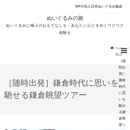
NPO法人日本ぬいぐるみ協会
ぬいぐるみの旅
ぬいぐるみに極上のおもてなしを・あなたに心ときめくワクワク
体験を
Home
商品
［随
時出
発］
鎌倉
［随時出発］鎌倉時代に思いを
時代
馳せる鎌倉眺望ツアー
に思
いを
馳せ
る鎌
倉眺
望ツ