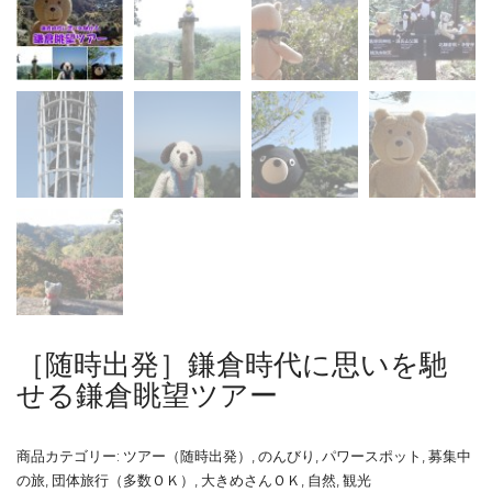
［随時出発］鎌倉時代に思いを馳
せる鎌倉眺望ツアー
商品カテゴリー:
ツアー（随時出発）
,
のんびり
,
パワースポット
,
募集中
の旅
,
団体旅行（多数ＯＫ）
,
大きめさんＯＫ
,
自然
,
観光