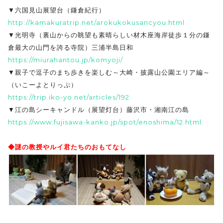
▼六国見山展望台（鎌倉紀行）
http://kamakuratrip.net/arokukokusancyou.html
▼光明寺（裏山からの眺望も素晴らしい材木座海岸徒歩１分の鎌
倉最大の山門を誇る寺院）三浦半島日和
https://miurahantou.jp/komyoji/
▼親子で逗子のまち歩きを楽しむ～大崎・披露山公園エリア編～
（いこーよとりっぷ）
https://trip.iko-yo.net/articles/192
▼江の島シーキャンドル（展望灯台）藤沢市・湘南江の島
https://www.fujisawa-kanko.jp/spot/enoshima/12.html
◆謎の教授やルイ君たちのおもてなし