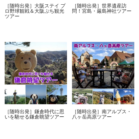
［随時出発］大阪ステイ プ
［随時出発］世界遺産訪
ロ野球観戦＆大阪ぷち観光
問！宮島・厳島神社ツアー
ツアー
［随時出発］鎌倉時代に思
［随時出発］南アルプス・
いを馳せる鎌倉眺望ツアー
八ヶ岳高原ツアー