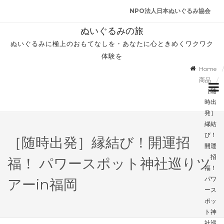
NPO法人日本ぬいぐるみ協会
ぬいぐるみの旅
ぬいぐるみに極上のおもてなしを・あなたに心ときめくワクワク
体験を
Home
商品
［随
時出
発］
縁結
び！
［随時出発］縁結び！開運招
開運
招
福！ パワースポット神社巡りツ
福！
パワ
アーin福岡
ース
ポッ
ト神
社巡