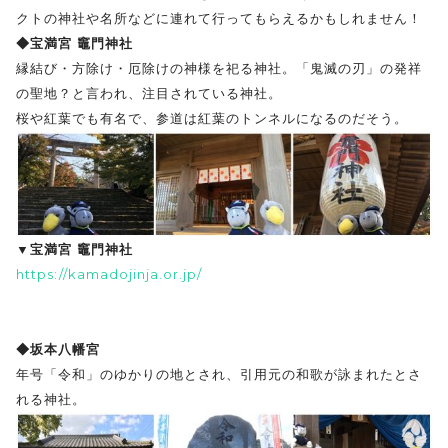
クトの神社や名所などに連れて行ってもらえるかもしれません！
◆宝満宮 竈門神社
縁結び・方除け・厄除けの神様を祀る神社。「鬼滅の刃」の発祥
の聖地？と言われ、注目されている神社。
桜や紅葉でも有名で、参道は紅葉のトンネルになるのだそう。
▼宝満宮 竈門神社
https://kamadojinja.or.jp/
◆坂本八幡宮
年号「令和」のゆかりの地とされ、引用元の和歌が詠まれたとさ
れる神社。