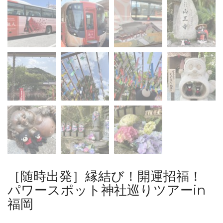
［随時出発］縁結び！開運招福！
パワースポット神社巡りツアーin
福岡