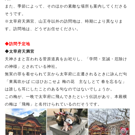
また、季節によって、そのほかの素敵な場所も案内してくださる
そうです。
※太宰府天満宮、山王寺以外の訪問地は、時期により異なりま
す。訪問地は、どうぞお任せください。
◆訪問予定地
◆太宰府天満宮
天神さまと言われる菅原道真をお祀りし、「学問・至誠・厄除け
の神様」とされている神社。
無実の罪を着せられて京から太宰府に左遷されるときに詠んだ句
「東風吹かば にほひおこせよ 梅の花 主なしとて 春を忘るな」
は誰しも耳にしたことのある句なのではないでしょうか。
この梅が、一晩で太宰府に飛んできたという伝説があり、本殿横
の梅は「飛梅」と名付けられているのだそうです。