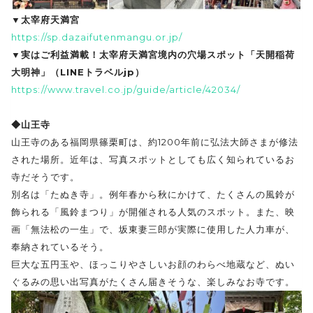
▼太宰府天満宮
https://sp.dazaifutenmangu.or.jp/
▼実はご利益満載！太宰府天満宮境内の穴場スポット「天開稲荷
大明神」（LINEトラベルjp）
https://www.travel.co.jp/guide/article/42034/
◆山王寺
山王寺のある福岡県篠栗町は、約1200年前に弘法大師さまが修法
された場所。近年は、写真スポットとしても広く知られているお
寺だそうです。
別名は「たぬき寺」。例年春から秋にかけて、たくさんの風鈴が
飾られる「風鈴まつり」が開催される人気のスポット。また、映
画「無法松の一生」で、坂東妻三郎が実際に使用した人力車が、
奉納されているそう。
巨大な五円玉や、ほっこりやさしいお顔のわらべ地蔵など、ぬい
ぐるみの思い出写真がたくさん届きそうな、楽しみなお寺です。