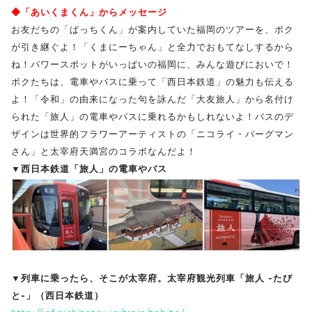
◆「あいくまくん」からメッセージ
お友だちの「ぱっちくん」が案内していた福岡のツアーを、ボク
が引き継ぐよ！「くまにーちゃん」と全力でおもてなしするから
ね！パワースポットがいっぱいの福岡に、みんな遊びにおいで！
ボクたちは、電車やバスに乗って「西日本鉄道」の魅力も伝える
よ！「令和」の由来になった句を詠んだ「大友旅人」から名付け
られた「旅人」の電車やバスに乗れるかもしれないよ！バスのデ
ザインは世界的フラワーアーティストの「ニコライ・バーグマン
さん」と太宰府天満宮のコラボなんだよ！
▼西日本鉄道「旅人」の電車やバス
▼列車に乗ったら、そこが太宰府。太宰府観光列車「旅人 -たび
と-」（西日本鉄道）