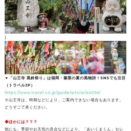
}
▼「山王寺 風鈴祭り」は福岡・篠栗の夏の風物詩！SNSでも注目
（トラベルJP）
https://www.travel.co.jp/guide/article/44056/
※山王寺は、時期などにより、ご案内できない場合もあります。
どうぞご了承ください。
◆ほかには？？？
他にも、季節やお天気の具合などにより、「あいくまくん」セレ