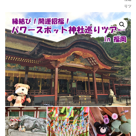
りツ
アーin
福岡