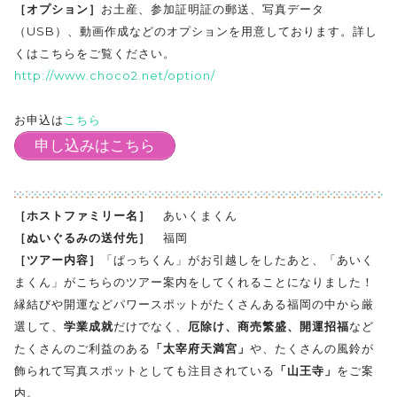
［オプション］
お土産、参加証明証の郵送、写真データ
（USB）、動画作成などのオプションを用意しております。詳し
くはこちらをご覧ください。
http://www.choco2.net/option/
お申込は
こちら
申し込みはこちら
［ホストファミリー名］
あいくまくん
［ぬいぐるみの送付先］
福岡
［ツアー内容］
「ぱっちくん」がお引越しをしたあと、「あいく
まくん」がこちらのツアー案内をしてくれることになりました！
縁結びや開運などパワースポットがたくさんある福岡の中から厳
選して、
学業成就
だけでなく、
厄除け、商売繁盛、開運招福
など
たくさんのご利益のある
「太宰府天満宮」
や、たくさんの風鈴が
飾られて写真スポットとしても注目されている
「山王寺」
をご案
内。