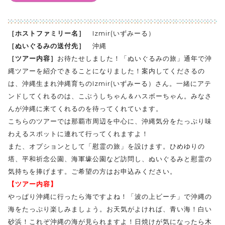
［ホストファミリー名］
Izmir(いずみーる）
［ぬいぐるみの送付先］
沖縄
［ツアー内容］
お待たせしました！「ぬいぐるみの旅」通年で沖
縄ツアーを紹介できることになりました！案内してくださるの
は、沖縄生まれ沖縄育ちのIzmir(いずみーる）さん。一緒にアテ
ンドしてくれるのは、こぶうしちゃん＆ハスボーちゃん。みなさ
んが沖縄に来てくれるのを待ってくれています。
こちらのツアーでは那覇市周辺を中心に、沖縄気分をたっぷり味
わえるスポットに連れて行ってくれますよ！
また、オプションとして「慰霊の旅」を設けます。ひめゆりの
塔、平和祈念公園、海軍壕公園など訪問し、ぬいぐるみと慰霊の
気持ちを捧げます。ご希望の方はお申込みください。
【ツアー内容】
やっぱり沖縄に行ったら海ですよね！「波の上ビーチ」で沖縄の
海をたっぷり楽しみましょう。お天気がよければ、青い海！白い
砂浜！これぞ沖縄の海が見られますよ！日焼けが気になったら木