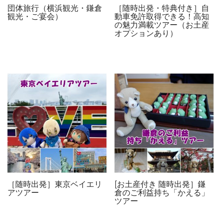
団体旅行（横浜観光・鎌倉
［随時出発・特典付き］自
観光・ご宴会）
動車免許取得できる！高知
の魅力満載ツアー（お土産
オプションあり）
［随時出発］東京ベイエリ
[お土産付き 随時出発］鎌
アツアー
倉のご利益持ち「かえる」
ツアー