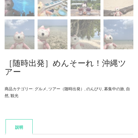
［随時出発］めんそーれ！沖縄ツ
アー
商品カテゴリー:
グルメ
,
ツアー（随時出発）
,
のんびり
,
募集中の旅
,
自
然
,
観光
説明