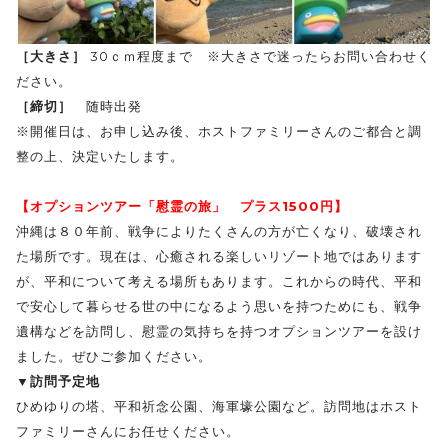
［大きさ］
30ｃｍ程度まで ※大きさで迷ったらお問い合わせく
ださい。
［締切］
随時出発
※開催日は、お申し込み後、ホストファミリーさんのご都合と調
整の上、決定いたします。
【オプションツアー「慰霊の旅」 プラス1500円】
沖縄は８０年前、戦争によりたくさんの方が亡くなり、破壊され
た場所です。現在は、心癒される楽しいリゾート地ではあります
が、平和について考える場所もあります。これからの時代、平和
で安心して暮らせる世の中になるよう思いを持つためにも、戦争
遺構などを訪問し、慰霊の気持ちを持つオプションツアーを設け
ました。ぜひご参加ください。
▼訪問予定地
ひめゆりの塔、平和祈念公園、海軍壕公園など。訪問地はホスト
ファミリーさんにお任せください。