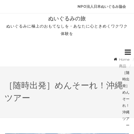
NPO法人日本ぬいぐるみ協会
ぬいぐるみの旅
ぬいぐるみに極上のおもてなしを・あなたに心ときめくワクワク
体験を
Home
商品
［随
時出
［随時出発］めんそーれ！沖縄
発］
めん
ツアー
そー
れ！
沖縄
ツア
ー