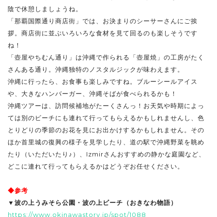
陰で休憩しましょうね。
「那覇国際通り商店街」では、お決まりのシーサーさんにご挨
拶。商店街に並ぶいろいろな食材を見て回るのも楽しそうです
ね！
「壺屋やちむん通り」は沖縄で作られる「壺屋焼」の工房がたく
さんある通り。沖縄独特のノスタルジックが味わえます。
沖縄に行ったら、お食事も楽しみですね。ブルーシールアイス
や、大きなハンバーガー、沖縄そばが食べられるかも！
沖縄ツアーは、訪問候補地がたーくさんっ！お天気や時期によっ
ては別のビーチにも連れて行ってもらえるかもしれませんし、色
とりどりの季節のお花を見にお出かけするかもしれません。その
ほか首里城の復興の様子を見学したり、道の駅で沖縄野菜を眺め
たり（いただいたり♪）、Izmirさんおすすめの静かな庭園など、
どこに連れて行ってもらえるかはどうぞお任せください。
◆参考
▼波の上うみそら公園・波の上ビーチ（おきなわ物語）
https://www.okinawastory.jp/spot/1088