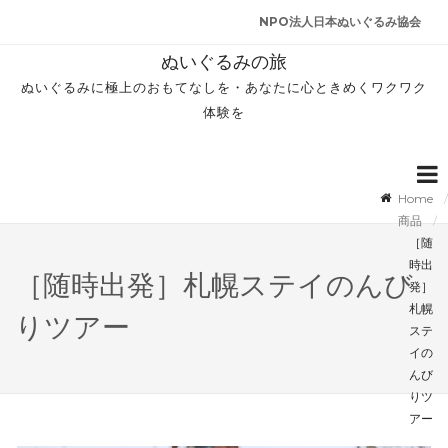
NPO法人日本ぬいぐるみ協会
ぬいぐるみの旅
ぬいぐるみに極上のおもてなしを・あなたに心ときめくワクワク
体験を
Home
商品
［随
時出
［随時出発］札幌ステイのんび
発］
札幌
りツアー
ステ
イの
んび
りツ
アー