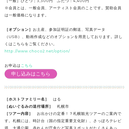
［一般］ひとつ；3,300円 ふたつ：4,400円
※会員とは、一般会員、アーティスト会員のことです。賛助会員
は一般価格になります。
［オプション］
お土産、参加証明証の郵送、写真データ
（USB）、動画作成などのオプションを用意しております。詳し
くはこちらをご覧ください。
http://www.choco2.net/option/
お申込は
こちら
申し込みはこちら
［ホストファミリー名］
はる
［ぬいぐるみの送付場所］
札幌市
［ツアー内容］
お出かけの定番！？札幌観光ツアーのご案内で
す。札幌には、時計台（国の指定重要文化財）、さっぽろテレビ
塔、大通公園、赤れんが庁舎など写真スポットがたくさんあっ