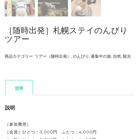
［随時出発］札幌ステイのんびり
ツアー
商品カテゴリー:
ツアー（随時出発）
,
のんびり
,
募集中の旅
,
自然
,
観光
説明
説明
［参加費用］
［会員］ひとつ：3,000円 ふたつ：4,000円