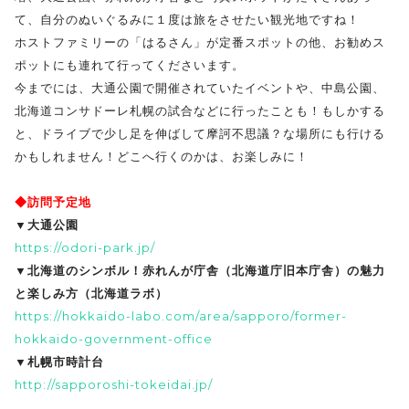
て、自分のぬいぐるみに１度は旅をさせたい観光地ですね！
ホストファミリーの「はるさん」が定番スポットの他、お勧めス
ポットにも連れて行ってくださいます。
今までには、大通公園で開催されていたイベントや、中島公園、
北海道コンサドーレ札幌の試合などに行ったことも！もしかする
と、ドライブで少し足を伸ばして摩訶不思議？な場所にも行ける
かもしれません！どこへ行くのかは、お楽しみに！
◆訪問予定地
▼大通公園
https://odori-park.jp/
▼北海道のシンボル！赤れんが庁舎（北海道庁旧本庁舎）の魅力
と楽しみ方（北海道ラボ）
https://hokkaido-labo.com/area/sapporo/former-
hokkaido-government-office
▼札幌市時計台
http://sapporoshi-tokeidai.jp/