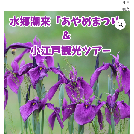
江戸
観光
ツア
ー