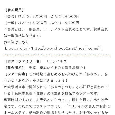
［参加費用］
［会員］ひとつ：3,000円 ふたつ：4,000円
［一般］ひとつ；3,300円 ふたつ：4,400円
※会員とは、一般会員、アーティスト会員のことです。賛助会員
は一般価格になります。
お申込はこちら
[blogcard url=”http://www.choco2.net/moshikomi/”]
［ホストファミリー名］
CHテイルズ
［集合場所］
千葉 ※ぬいぐるみを送る場所です
［ツアー内容］
この時期に楽しめるお花のひとつ「あやめ」。き
れいな「あやめ」を見に行きましょう！
茨城県潮来市で開催される「あやめまつり」と小江戸と言われて
いる千葉県香取市「佐原」の街並みを観光するツアーです。
梅雨時期ですので、お天気とにらめっこ。晴れた日にお出かけ予
定です。それまではホストファミリー「CHテイルズさんのお家に
ホームステイ。動画制作の現場を見学したり、お手伝いをするか