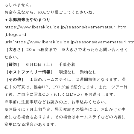
もしれません。
お空を見ながら、のんびり過ごしてくださいね。
▼水郷潮来あやめまつり
https://www.ibarakiguide.jp/seasons/ayamematsuri.html
[blogcard
url=”https://www.ibarakiguide.jp/seasons/ayamematsuri.ht
［大きさ］
20ｃｍ程度まで ※大きさで迷ったらお問い合わせく
ださい。
［締切］
６月15日（土） 千葉必着
［ホストファミリー情報］
喫煙なし 動物なし
［その他］
１回のホームステイは、２週間前後となります。滞
在中の写真は、協会HP、ブログ当で紹介します。また、ツアー終
了後、ご自宅に写真CD（もしくはDVD）をお送りします。
※事前に
注意事項
などお読みの上、お申込みください。
※お帰りは７月上旬予定。悪天候続きの場合には、お出かけが中
止になる場合もあります。その場合はホームステイなどの内容に
変更になる場合があります。