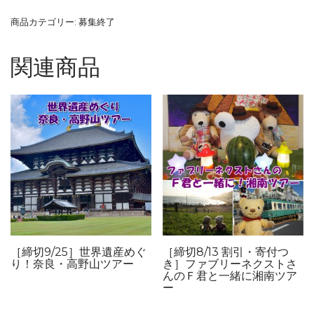
商品カテゴリー:
募集終了
関連商品
［締切9/25］世界遺産めぐ
［締切8/13 割引・寄付つ
り！奈良・高野山ツアー
き］ファブリーネクストさ
んのＦ君と一緒に湘南ツア
ー