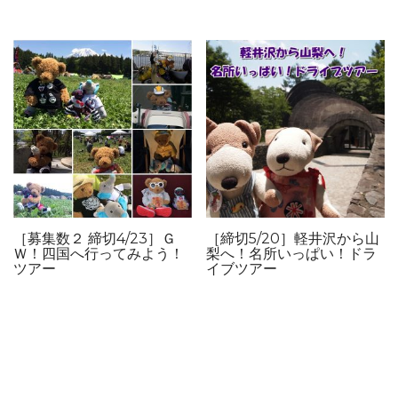
［募集数２ 締切4/23］Ｇ
［締切5/20］軽井沢から山
Ｗ！四国へ行ってみよう！
梨へ！名所いっぱい！ドラ
ツアー
イブツアー