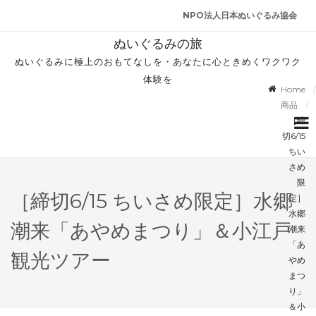
NPO法人日本ぬいぐるみ協会
ぬいぐるみの旅
ぬいぐるみに極上のおもてなしを・あなたに心ときめくワクワク
体験を
Home
商品
［締
切6/15
ちい
さめ
限
［締切6/15 ちいさめ限定］水郷
定］
水郷
潮来「あやめまつり」＆小江戸
潮来
「あ
観光ツアー
やめ
まつ
り」
＆小