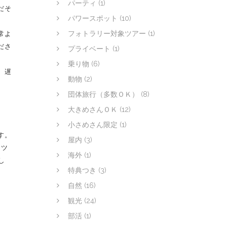
パーティ
(1)
だそ
パワースポット
(10)
常よ
フォトラリー対象ツアー
(1)
ださ
プライベート
(1)
乗り物
(6)
、遅
動物
(2)
団体旅行（多数ＯＫ）
(8)
。
大きめさんＯＫ
(12)
小さめさん限定
(1)
す。
屋内
(3)
、ツ
海外
(1)
し
特典つき
(3)
自然
(16)
観光
(24)
部活
(1)