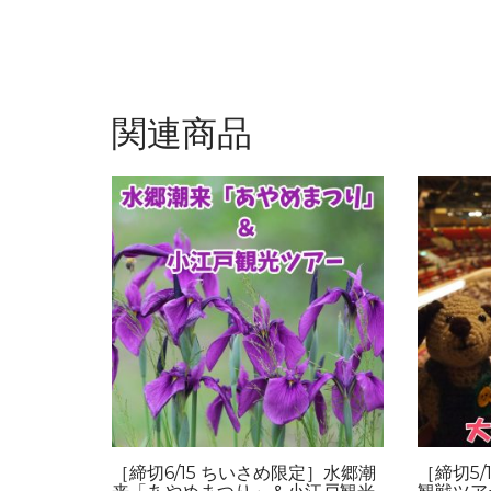
関連商品
［締切6/15 ちいさめ限定］水郷潮
［締切5