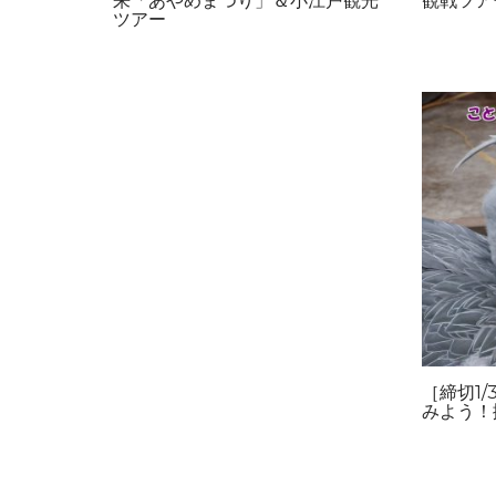
来「あやめまつり」＆小江戸観光
観戦ツア
ツアー
［締切1
みよう！