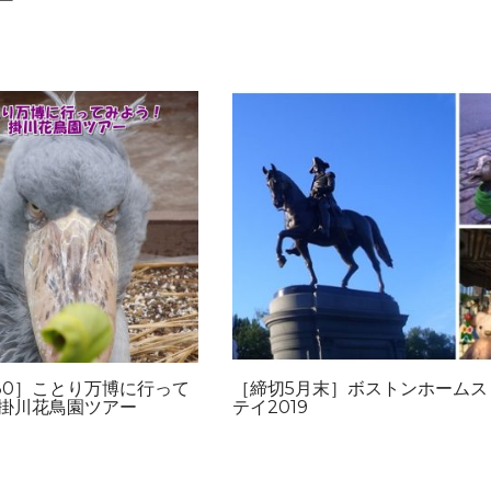
ー
/30］ことり万博に行って
［締切5月末］ボストンホームス
掛川花鳥園ツアー
テイ2019