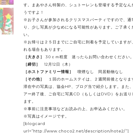
す。まあやさん特製の、シュトーレンも登場する予定なん
うですよ！
※お子さんが参加されるクリスマスパーティですので、通
り、少し写真が少なめになる可能性があります。ご了承く
い。
※お帰りは２５日までにご自宅に到着を予定していますが
れる場合もあります。
［大きさ］
30ｃｍ程度 迷ったらお問い合わせください
［締切］
12月12日（木）
［ホストファミリー情報］
喫煙なし 同居動物なし
［その他］
１回のホームステイは、２週間前後となりま
滞在中の写真は、協会HP、ブログ当で紹介します。また
アー終了後、ご自宅に写真CD（もしくはDVD）をお送り
ます。
※事前に
注意事項
などお読みの上、お申込みください。
※写真はイメージです。
[blogcard
url=”http://www.choco2.net/description/note2/”]