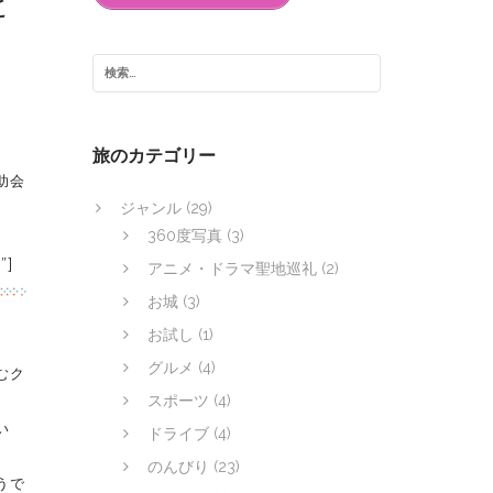
ピ
旅のカテゴリー
助会
ジャンル
(29)
360度写真
(3)
”]
アニメ・ドラマ聖地巡礼
(2)
お城
(3)
お試し
(1)
グルメ
(4)
むク
スポーツ
(4)
い
ドライブ
(4)
のんびり
(23)
うで