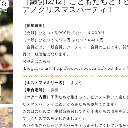
［締切12/12］こどもたちと！
アノクリスマスパーティ！
［参加費用］
［会員］ひとつ：3,000円 ふたつ：4,000円
［一般］ひとつ；3,300円 ふたつ：4,400円
※会員とは、一般会員、アーティスト会員のことです。賛
員は一般価格になります。
お申込はこちら
[blogcard url=”http://www.choco2.net/moshikomi/
［ホストファミリー名］
まあや
［集合場所］
浜松
［ツアー内容］
子供たちが集まって、ピアノを弾いて楽し
リスマスパーティにぬいぐるみたちも参加できます♪
この日のために一生懸命練習してきた子供たちの演奏を聞
て、クリスマスを楽しみましょう♪
ぬいぐるみたちだけでのパーティも企画してくれているそ