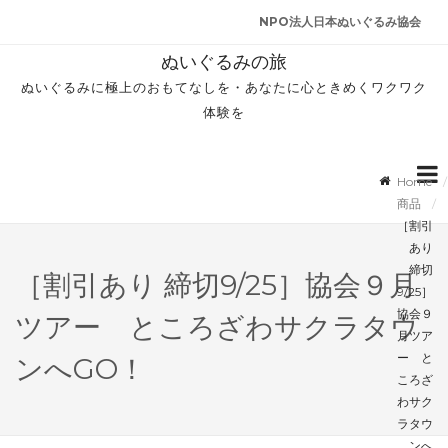
NPO法人日本ぬいぐるみ協会
ぬいぐるみの旅
ぬいぐるみに極上のおもてなしを・あなたに心ときめくワクワク
体験を
Home
商品
［割引
あり
締切
［割引あり 締切9/25］協会９月
9/25］
協会９
ツアー ところざわサクラタウ
月ツア
ー と
ンへGO！
ころざ
わサク
ラタウ
ンへ