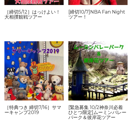
［締切5/12］はっけよい！
[締切10/7]NBA Fan Night
大相撲観戦ツアー
ツアー！
［特典つき 締切7/16］サマ
[緊急募集 10/2神奈川必着
ーキャンプ2019
ひとつ限定]ムーミンバレー
パーク＆彼岸花ツアー