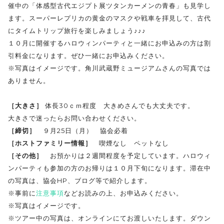
催中の「体感型古代エジプト展ツタンカーメンの青春」も見学し
ます。スーパーレプリカの黄金のマスクや戦車を拝見して、古代
にタイムトリップ旅行を楽しみましょう♪♪♪
１０月に開催するハロウィンパーティと一緒にお申込みの方は割
引料金になります。ぜひ一緒にお申込みください。
※写真はイメージです。角川武蔵野ミュージアムさんの写真では
ありません。
［大きさ］
体長30ｃｍ程度 大きめさんでも大丈夫です。
大きさで迷ったらお問い合わせください。
［締切］
９月25日（月） 協会必着
［ホストファミリー情報］
喫煙なし ペットなし
［その他］
お預かりは２週間程度を予定しています。ハロウィ
ンパーティも参加の方のお帰りは１０月下旬になります。滞在中
の写真は、協会HP、ブログ等で紹介します。
※事前に
注意事項
などお読みの上、お申込みください。
※写真はイメージです。
※ツアー中の写真は、オンラインにてお渡しいたします。ダウン