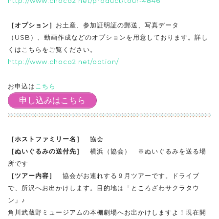
http://www.choco2.net/product/tour-4846
［オプション］
お土産、参加証明証の郵送、写真データ
（USB）、動画作成などのオプションを用意しております。詳し
くはこちらをご覧ください。
http://www.choco2.net/option/
お申込は
こちら
申し込みはこちら
［ホストファミリー名］
協会
［ぬいぐるみの送付先］
横浜（協会） ※ぬいぐるみを送る場
所です
［ツアー内容］
協会がお連れする９月ツアーです。ドライブ
で、所沢へお出かけします。目的地は「ところざわサクラタウ
ン」♪
角川武蔵野ミュージアムの本棚劇場へお出かけしますよ！現在開