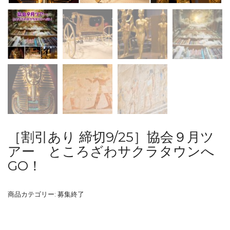
［割引あり 締切9/25］協会９月ツ
アー ところざわサクラタウンへ
GO！
商品カテゴリー:
募集終了