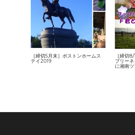
［締切5月末］ボストンホームス
［締切8
テイ2019
ブリーネ
に湘南ツ