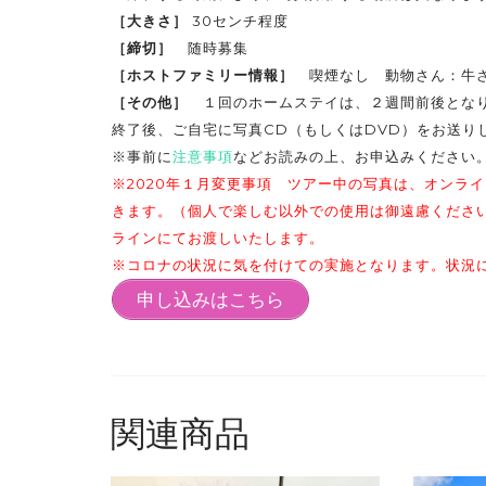
［大きさ］
30センチ程度
［締切］
随時募集
［ホストファミリー情報］
喫煙なし 動物さん：牛
［その他］
１回のホームステイは、２週間前後となり
終了後、ご自宅に写真CD（もしくはDVD）をお送り
※事前に
注意事項
などお読みの上、お申込みください
※2020年１月変更事項 ツアー中の写真は、オンラ
きます。（個人で楽しむ以外での使用は御遠慮くださ
ラインにてお渡しいたします。
※コロナの状況に気を付けての実施となります。状況
申し込みはこちら
関連商品