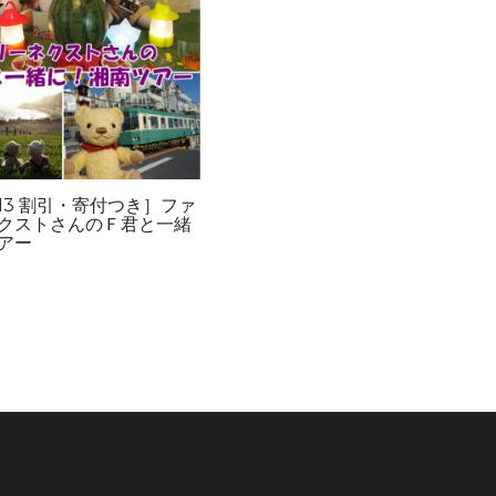
/13 割引・寄付つき］ファ
クストさんのＦ君と一緒
アー