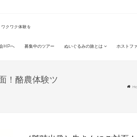
くワクワク体験を
会HPへ
募集中のツアー
ぬいぐるみの旅とは
ホストフ
面！酪農体験ツ
H