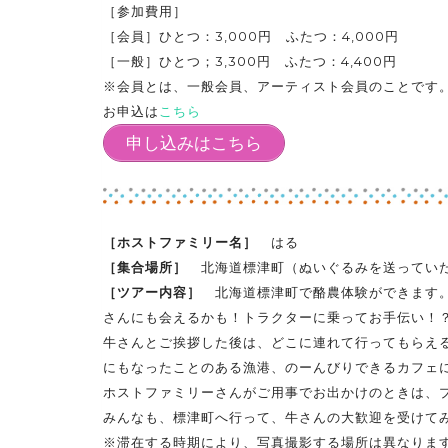
［参加費用］
［会員］ひとつ：3,000円 ふたつ：4,000円
［一般］ひとつ；3,300円 ふたつ：4,400円
※会員とは、一般会員、アーティスト会員のことです
お申込は
こちら
申し込みはこちら
［ホストファミリー名］
はる
［集合場所］
北海道標津町（ぬいぐるみを送ってい
［ツアー内容］
北海道標津町で酪農体験ができます。
さんにも会えるかも！トラクターに乗ってお手伝い！
牛さんとご挨拶した後は、どこに連れて行ってもらえ
にもなったことのある漁港、のーんびりできるカフェ
ホストファミリーさんがご用事でお出かけのときは、
みんなも、標津町へ行って、牛さんの大歓迎を受けて
※滞在する時期により、写真撮影する場所は異なりま