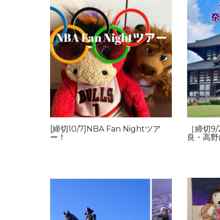
[締切10/7]NBA Fan Nightツア
［締切9
ー！
良・高野