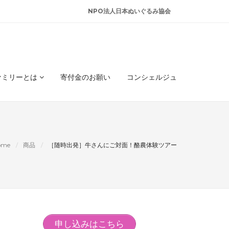
NPO法人日本ぬいぐるみ協会
ァミリーとは
寄付金のお願い
コンシェルジュ
ome
商品
［随時出発］牛さんにご対面！酪農体験ツアー
申し込みはこちら