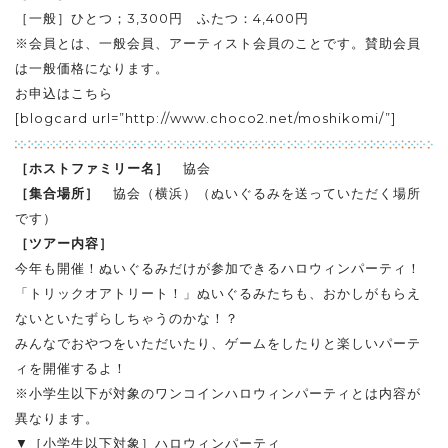
［一般］ひとつ；3,300円 ふたつ：4,400円
※会員とは、一般会員、アーティスト会員のことです。賛助会員
は一般価格になります。
お申込はこちら
[blogcard url=”http://www.choco2.net/moshikomi/”]
［ホストファミリー名］
協会
［集合場所］
協会（横浜）（ぬいぐるみを送っていただく場所
です）
［ツアー内容］
今年も開催！ぬいぐるみだけが参加できるハロウィンパーティ！
「トリックオアトリート！」ぬいぐるみたちも、おかしがもらえ
ないといたずらしちゃうのかな！？
みんなでおやつをいただいたり、ゲームをしたりと楽しいパーテ
ィを開催するよ！
※小学生以下が対象のワンコインハロウィンパーティとは内容が
異なります。
▼［小学生以下対象］ハロウィンパーティ