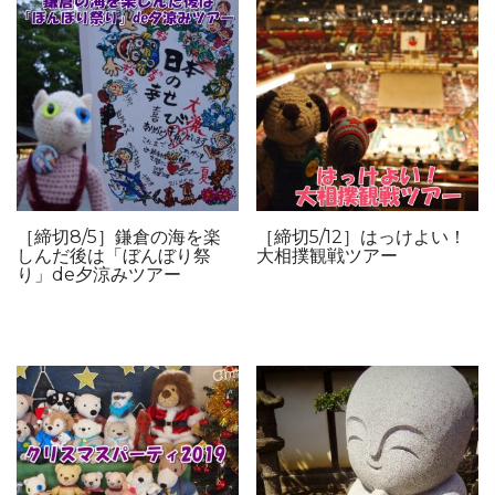
［締切8/5］鎌倉の海を楽
［締切5/12］はっけよい！
しんだ後は「ぼんぼり祭
大相撲観戦ツアー
り」de夕涼みツアー