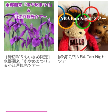
［締切6/15 ちいさめ限定］
[締切10/7]NBA Fan Night
水郷潮来「あやめまつり」
ツアー！
＆小江戸観光ツアー