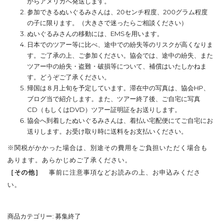
からアメリカへ発送します。
参加できるぬいぐるみさんは、20センチ程度、200グラム程度
の子に限ります。（大きさで迷ったらご相談ください）
ぬいぐるみさんの移動には、EMSを用います。
日本でのツアー等に比べ、途中での紛失等のリスクが高くなりま
す。ご了承の上、ご参加ください。協会では、途中の紛失、また
ツアー中の紛失・盗難・破損等について、補償はいたしかねま
す。どうぞご了承ください。
帰国は８月上旬を予定しています。滞在中の写真は、協会HP、
ブログ当で紹介します。また、ツアー終了後、ご自宅に写真
CD（もしくはDVD）ツアー証明証をお送りします。
協会へ到着したぬいぐるみさんは、着払い宅配便にてご自宅にお
送りします。お受け取り時に送料をお支払いください。
※関税がかかった場合は、別途その費用をご負担いただく場合も
あります。あらかじめご了承ください。
［その他］
事前に
注意事項
などお読みの上、お申込みくださ
い。
商品カテゴリー:
募集終了