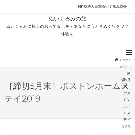
NPO法人日本ぬいぐるみ協会
ぬいぐるみの旅
ぬいぐるみに極上のおもてなしを・あなたに心ときめくワクワク
体験を
Home
商品
［締
切5月
［締切5月末］ボストンホームス
末］
ボス
テイ2019
トン
ホー
ムス
テイ
2019