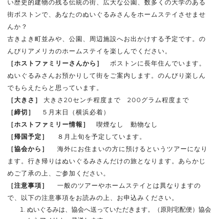
い歴史的建物の残る伝統の街、広大な公園、数多くの大学のある
街ボストンで、あなたのぬいぐるみさんをホームステイさせませ
んか？
古きよき町並みや、公園、周辺施設へお出かけする予定です。の
んびりアメリカのホームステイを楽しんでください。
［ホストファミリーさんから］
ボストンに長年住んでいます。
ぬいぐるみさんお預かりして街をご案内します。のんびり楽しん
でもらえたらと思っています。
［大きさ］
大きさ20センチ程度まで 200グラム程度まで
［締切］
５月末日（横浜必着）
［ホストファミリー情報］
喫煙なし 動物なし
［帰国予定］
８月上旬を予定しています。
［協会から］
海外にお住まいの方に預けるというツアーになり
ます。行き帰りはぬいぐるみさんだけの旅となります。あらかじ
めご了承の上、ご参加ください。
［注意事項］
一般のツアーやホームステイとは異なりますの
で、以下の注意事項をお読みの上、お申込みください。
ぬいぐるみは、協会へ送っていただきます。（原則宅配便）協会