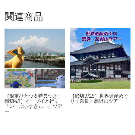
関連商品
［限定ひとつ＆特典つき！
［締切9/25］世界遺産めぐ
締切4/1］イーブイと行く
り！奈良・高野山ツアー
「いーぶぃすきぃー」ツア
ー