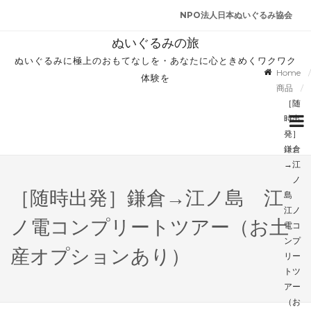
NPO法人日本ぬいぐるみ協会
ぬいぐるみの旅
ぬいぐるみに極上のおもてなしを・あなたに心ときめくワクワク
Home
体験を
商品
［随
時出
発］
鎌倉
→江
ノ
［随時出発］鎌倉→江ノ島 江
島
江ノ
ノ電コンプリートツアー（お土
電コ
ンプ
産オプションあり）
リー
トツ
アー
（お