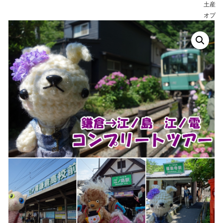
土産
オプ
ショ
ンあ
り）