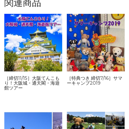
関連商品
［締切11/15］大阪てんこも
［特典つき 締切7/16］サマ
り！大阪城・通天閣・海遊
ーキャンプ2019
館ツアー