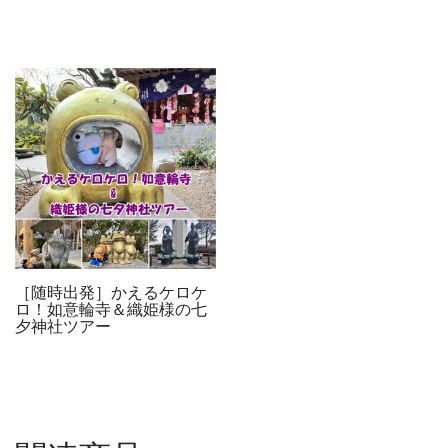
［随時出発］かえるケロケ
ロ！如意輪寺＆織姫様の七
夕神社ツアー