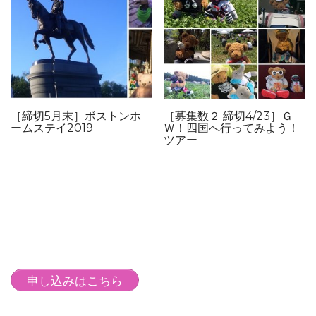
［締切5月末］ボストンホ
［募集数２ 締切4/23］Ｇ
ームステイ2019
Ｗ！四国へ行ってみよう！
ツアー
申し込みはこちら