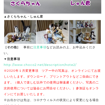
▲さくらちゃん・しゅん君
［その他］
事前に
注意事項
などお読みの上、お申込みくださ
い。
▼注意事項
http://www.choco2.net/description/note2/
※2020年１月変更事項 ツアー中の写真は、オンラインにてお渡
しいたします。ダウンロード、プリントアウトなどご自由にでき
ます。（個人で楽しむ以外での使用は御遠慮ください。写真の二
次的使用については協会にお問合せください。）参加証もオンラ
インにてお渡しいたします。
※お出かけは先は、コロナウィルスの状況により変更になる場合