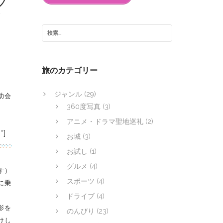
ノ
ツ
旅のカテゴリー
ジャンル
(29)
助会
360度写真
(3)
アニメ・ドラマ聖地巡礼
(2)
”]
お城
(3)
お試し
(1)
グルメ
(4)
す）
スポーツ
(4)
に乗
ドライブ
(4)
影を
のんびり
(23)
けし