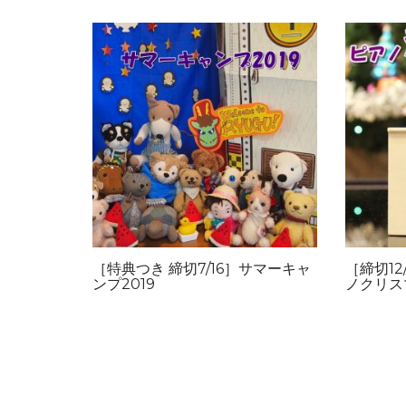
［特典つき 締切7/16］サマーキャ
［締切1
ンプ2019
ノクリス