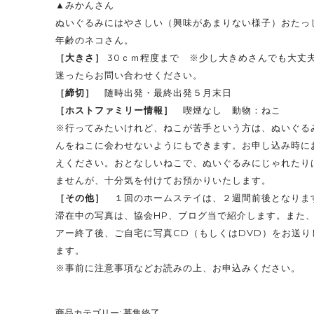
▲みかんさん
ぬいぐるみにはやさしい（興味があまりない様子）おたっ
年齢のネコさん。
［大きさ］
30ｃｍ程度まで ※少し大きめさんでも大丈
迷ったらお問い合わせください。
［締切］
随時出発・最終出発５月末日
［ホストファミリー情報］
喫煙なし 動物：ねこ
※行ってみたいけれど、ねこが苦手という方は、ぬいぐる
んをねこに会わせないようにもできます。お申し込み時に
えください。おとなしいねこで、ぬいぐるみにじゃれたり
ませんが、十分気を付けてお預かりいたします。
［その他］
１回のホームステイは、２週間前後となりま
滞在中の写真は、協会HP、ブログ当で紹介します。また
アー終了後、ご自宅に写真CD（もしくはDVD）をお送り
ます。
※事前に
注意事項
などお読みの上、お申込みください。
商品カテゴリー:
募集終了