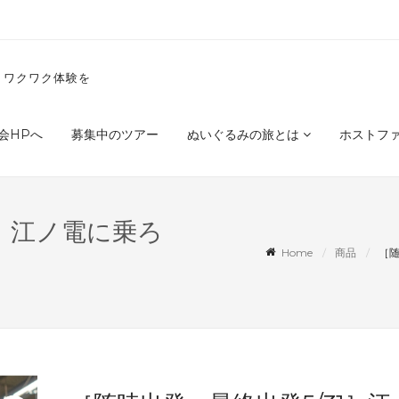
くワクワク体験を
会HPへ
募集中のツアー
ぬいぐるみの旅とは
ホストフ
1］江ノ電に乗ろ
Home
商品
［随