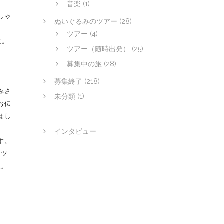
音楽
(1)
しゃ
ぬいぐるみのツアー
(28)
ツアー
(4)
夫。
ツアー（随時出発）
(25)
募集中の旅
(28)
募集終了
(218)
みさ
未分類
(1)
お伝
はし
インタビュー
す。
、ツ
し