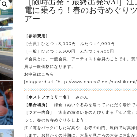
［随時出発・最終出発5/31］江
電に乗ろう！春のお寺めぐり
アー
［参加費用］
［会員］ひとつ：3,000円 ふたつ：4,000円
［一般］ひとつ；3,300円 ふたつ：4,400円
※会員とは、一般会員、アーティスト会員のことです。賛
員は一般価格になります。
お申込はこちら
[blogcard url=”http://www.choco2.net/moshikomi/
［ホストファミリー名］
みかん
［集合場所］
鎌倉（ぬいぐるみを送っていただく場所で
［ツアー内容］
湘南の海沿いをのんびり走る「江ノ電」
って、春のお寺めぐりをしよう！
江ノ電をバックにした写真や、お寺の山門、境内で写真撮
します。お預かりの時期に、お花が見ごろのお寺にお出か