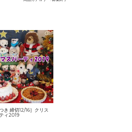
き 締切12/16］クリス
ィ2019