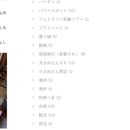
パーティ
(1)
パワースポット
(10)
を叫
フォトラリー対象ツアー
(1)
んを
プライベート
(1)
乗り物
(6)
なし
動物
(2)
団体旅行（多数ＯＫ）
(8)
大きめさんＯＫ
(12)
小さめさん限定
(1)
屋内
(3)
海外
(1)
特典つき
(3)
自然
(16)
観光
(24)
部活
(1)