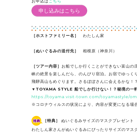
お申込は
こちら
申し込みはこちら
［ホストファミリー名］
わたしん家
［ぬいぐるみの送付先］
相模原（神奈川）
［ツアー内容］
お船でしか行くことができない富山の
峡の絶景を楽しんだら、のんびり宿泊。お宿でゆっく
飛騨高山もめぐります。さるぼぼさんに会えるかな！
▼TOYAMA STYLE 船でしか行けない！？秘境の
https://toyama.visit-town.com/toyamastyle/o
※コロナウィルスの状況により、内容が変更になる場
［特典］
ぬいぐるみサイズのマスクプレゼント
わたしん家さんがぬいぐるみにぴったりサイズのマス