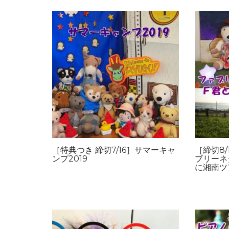
［特典つき 締切7/16］サマーキャ
［締切8
ンプ2019
ブリーネ
に湘南ツ