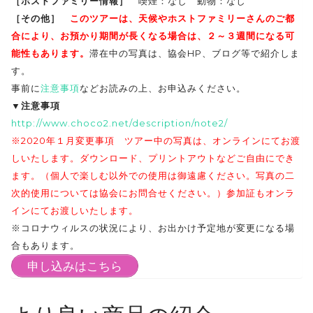
［ホストファミリー情報］
喫煙：なし 動物：なし
［その他］
このツアーは、天候やホストファミリーさんのご都
合により、お預かり期間が長くなる場合は、２～３週間になる可
能性もあります。
滞在中の写真は、協会HP、ブログ等で紹介しま
す。
事前に
注意事項
などお読みの上、お申込みください。
▼注意事項
http://www.choco2.net/description/note2/
※2020年１月変更事項 ツアー中の写真は、オンラインにてお渡
しいたします。ダウンロード、プリントアウトなどご自由にでき
ます。（個人で楽しむ以外での使用は御遠慮ください。写真の二
次的使用については協会にお問合せください。）参加証もオンラ
インにてお渡しいたします。
※コロナウィルスの状況により、お出かけ予定地が変更になる場
合もあります。
申し込みはこちら