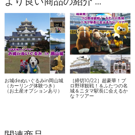
より良い商品の紹介 …
お城deぬいぐるみin岡山城
［締切10/22］超豪華！プ
（カーリング体験つき）
ロ野球観戦！＆ふたつの名
（お土産オプションあり）
城＆ニタマ駅長に会えるか
な？ツアー
関連商品