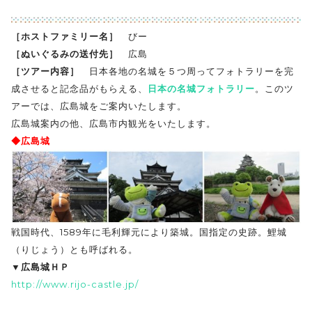
［ホストファミリー名］
びー
［ぬいぐるみの送付先］
広島
［ツアー内容］
日本各地の名城を５つ周ってフォトラリーを完
成させると記念品がもらえる、
日本の名城フォトラリー
。このツ
アーでは、広島城をご案内いたします。
広島城案内の他、広島市内観光をいたします。
◆広島城
戦国時代、1589年に毛利輝元により築城。国指定の史跡。鯉城
（りじょう）とも呼ばれる。
▼広島城ＨＰ
http://www.rijo-castle.jp/