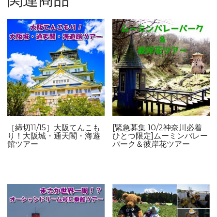
［締切11/15］大阪てんこも
[緊急募集 10/2神奈川必着
り！大阪城・通天閣・海遊
ひとつ限定]ムーミンバレー
館ツアー
パーク＆彼岸花ツアー