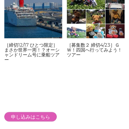
［締切12/17 ひとつ限定］
［募集数２ 締切4/23］Ｇ
まさか世界一周！？オーシ
Ｗ！四国へ行ってみよう！
ャンドリーム号に乗船ツア
ツアー
ー
申し込みはこちら