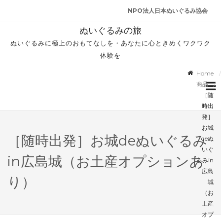
NPO法人日本ぬいぐるみ協会
ぬいぐるみの旅
ぬいぐるみに極上のおもてなしを・あなたに心ときめくワクワク
体験を
Home
商品
［随
時出
発］
お城
［随時出発］お城deぬいぐるみ
deぬ
いぐ
in広島城（お土産オプションあ
るみin
広島
り）
城
（お
土産
オプ