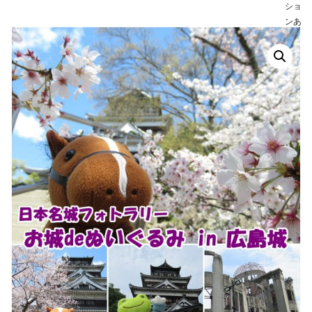
ショ
ンあ
り）