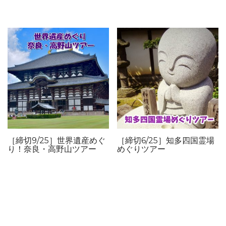
［締切9/25］世界遺産めぐ
［締切6/25］知多四国霊場
り！奈良・高野山ツアー
めぐりツアー