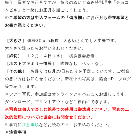
毎年、質素なお正月ですが、協会のぬいぐるみ特別理事「チョコ
＆ビル」と一緒にお正月を過ごしましょう。
※ご希望の方は申込フォームの「備考欄」にお正月も滞在希望と
お書き添えください。
［大きさ］
体長30ｃｍ程度 大きめさんでも大丈夫です。
大きさで迷ったらお問い合わせください。
［締切］
１２月１４日（水） 横浜協会必着
［ホストファミリー情報］
喫煙なし ペットなし
［その他］
お帰りは12月29日あたりを予定しています。ご都合
の悪い方はお知らせください。滞在中の写真は、協会HP、ブログ
等で紹介します。
※ツアー写真、参加証はオンラインアルバムにてお渡しします。
ダウンロード、プリントアウトなどご自由にできます。
※写真は個人で楽しむ以外での使用は御遠慮ください。写真の二
次的使用については協会にお問合せください。
※事前に
注意事項
などお読みの上、お申込みください。
▼注意事項