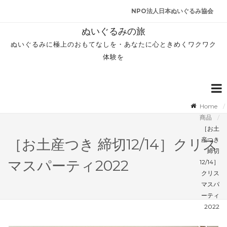
NPO法人日本ぬいぐるみ協会
ぬいぐるみの旅
ぬいぐるみに極上のおもてなしを・あなたに心ときめくワクワク
体験を
Home
商品
［お土
産つき
［お土産つき 締切12/14］クリス
締切
マスパーティ2022
12/14］
クリス
マスパ
ーティ
2022