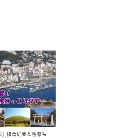
/15］鎌倉紅葉＆熱海温