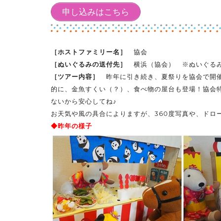
申し込みはこちら
［ホストファミリー名］
協会
［ぬいぐるみの送付先］
横浜（協会） ※ぬいぐる
［ツアー内容］
昨年に引き続き、夏祭りを協会で開催
的に、金魚すくい（？）、食べ物の屋台も登場！協会
ないから安心してね♪
お天気や風の具合によりますが、360度写真や、ドロ
◆昨年の様子