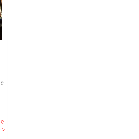
で
で
オン