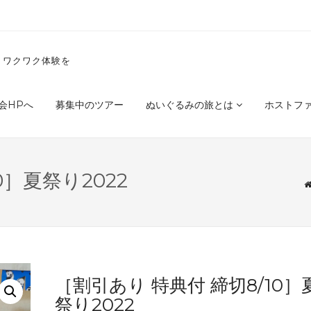
くワクワク体験を
会HPへ
募集中のツアー
ぬいぐるみの旅とは
ホストフ
0］夏祭り2022
［割引あり 特典付 締切8/10］
祭り2022