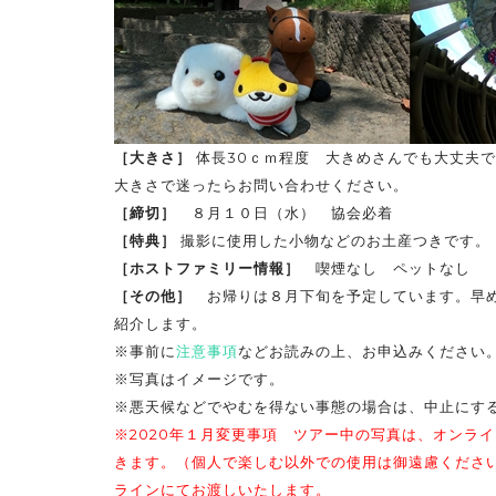
［大きさ］
体長30ｃｍ程度 大きめさんでも大丈夫
大きさで迷ったらお問い合わせください。
［締切］
８月１０日（水） 協会必着
［特典］
撮影に使用した小物などのお土産つきです。
［ホストファミリー情報］
喫煙なし ペットなし
［その他］
お帰りは８月下旬を予定しています。早め
紹介します。
※事前に
注意事項
などお読みの上、お申込みください
※写真はイメージです。
※悪天候などでやむを得ない事態の場合は、中止にす
※2020年１月変更事項 ツアー中の写真は、オンラ
きます。（個人で楽しむ以外での使用は御遠慮くださ
ラインにてお渡しいたします。