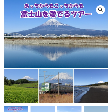
るツ
アー