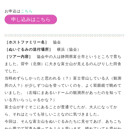
お申込は
こちら
申し込みはこちら
［ホストファミリー名］
協会
［ぬいぐるみの送付場所］
横浜（協会）
［ツアー内容］
協会中の人は静岡県富士市というところで育ち
ました。背中（北側）に大きな富士山が見えるのんびりした田舎
でした。
当時めずらしかったと思われる（？）富士登山している人（観測
所の人？）が少しずつ山を登っていくのを、よく双眼鏡で眺めて
いました。（左端にまあるいドームの観測所があったのを知って
いる方いらっしゃるかな？）
富士山がすぐそこにあることが普通でしたが、大人になってか
ら、それはとっても珍しいことなのに気づきました。
今回は、そんな富士山をぬいぐるみたちに見せてあげ、あちこち
から愛でて写真を撮ってみようと思います。晴れていても霞がか