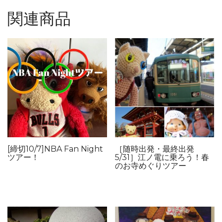
関連商品
[締切10/7]NBA Fan Night
［随時出発・最終出発
ツアー！
5/31］江ノ電に乗ろう！春
のお寺めぐりツアー