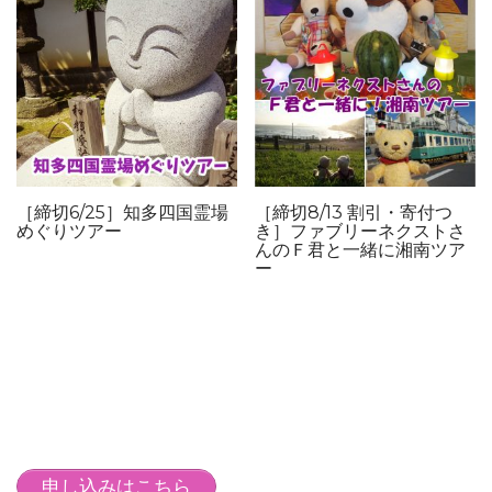
［締切6/25］知多四国霊場
［締切8/13 割引・寄付つ
めぐりツアー
き］ファブリーネクストさ
んのＦ君と一緒に湘南ツア
ー
申し込みはこちら