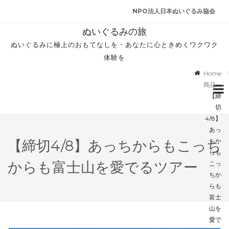
NPO法人日本ぬいぐるみ協会
ぬいぐるみの旅
ぬいぐるみに極上のおもてなしを・あなたに心ときめくワクワク
体験を
Home
商品
【締
切
4/8】
あっ
ちか
【締切4/8】あっちからもこっち
らも
からも富士山を愛でるツアー
こっ
ちか
らも
富士
山を
愛で