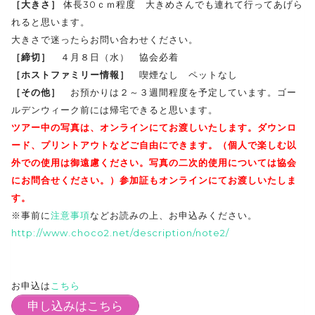
［大きさ］
体長30ｃｍ程度 大きめさんでも連れて行ってあげら
れると思います。
大きさで迷ったらお問い合わせください。
［締切］
４月８日（水） 協会必着
［ホストファミリー情報］
喫煙なし ペットなし
［その他］
お預かりは２～３週間程度を予定しています。ゴー
ルデンウィーク前には帰宅できると思います。
ツアー中の写真は、オンラインにてお渡しいたします。ダウンロ
ード、プリントアウトなどご自由にできます。（個人で楽しむ以
外での使用は御遠慮ください。写真の二次的使用については協会
にお問合せください。）参加証もオンラインにてお渡しいたしま
す。
※事前に
注意事項
などお読みの上、お申込みください。
http://www.choco2.net/description/note2/
お申込は
こちら
申し込みはこちら