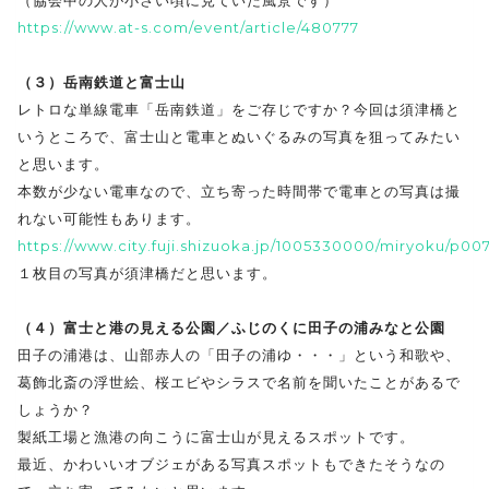
https://www.at-s.com/event/article/480777
（３）岳南鉄道と富士山
レトロな単線電車「岳南鉄道」をご存じですか？今回は須津橋と
いうところで、富士山と電車とぬいぐるみの写真を狙ってみたい
と思います。
本数が少ない電車なので、立ち寄った時間帯で電車との写真は撮
れない可能性もあります。
https://www.city.fuji.shizuoka.jp/1005330000/miryoku/p00
１枚目の写真が須津橋だと思います。
（４）富士と港の見える公園／ふじのくに田子の浦みなと公園
田子の浦港は、山部赤人の「田子の浦ゆ・・・」という和歌や、
葛飾北斎の浮世絵、桜エビやシラスで名前を聞いたことがあるで
しょうか？
製紙工場と漁港の向こうに富士山が見えるスポットです。
最近、かわいいオブジェがある写真スポットもできたそうなの