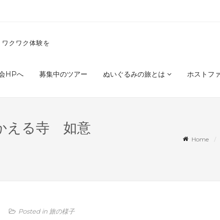
くワクワク体験を
会HPへ
募集中のツアー
ぬいぐるみの旅とは
ホストフ
かえる寺 如意
Home
Posted in
旅の様子