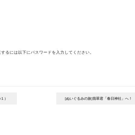
覧するには以下にパスワードを入力してください。
の１）
[ぬいぐるみの旅]翡翠君「春日神社」へ！