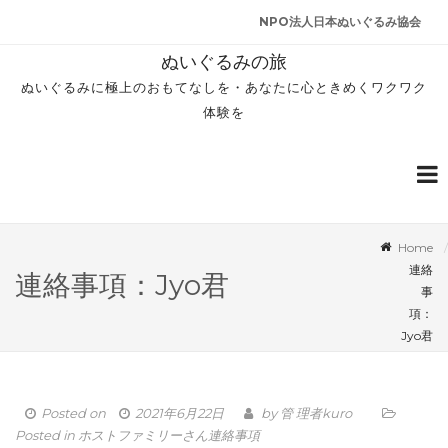
NPO法人日本ぬいぐるみ協会
ぬいぐるみの旅
ぬいぐるみに極上のおもてなしを・あなたに心ときめくワクワク
体験を
Home
連絡
連絡事項：Jyo君
事
項：
Jyo君
Posted on
2021年6月22日
by
管 理者kuro
Posted in
ホストファミリーさん連絡事項