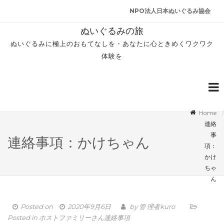
NPO法人日本ぬいぐるみ協会
ぬいぐるみの旅
ぬいぐるみに極上のおもてなしを・あなたに心ときめくワクワク
体験を
Home
連絡
事
連絡事項：かけちゃん
項：
かけ
ちゃ
ん
Posted on
2020年9月6日
by
管 理者kuro
Posted in
ホストファミリーさん連絡事項