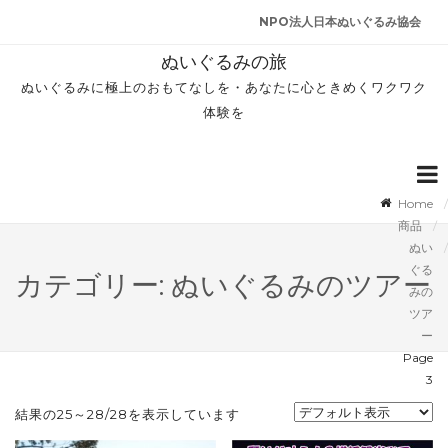
NPO法人日本ぬいぐるみ協会
ぬいぐるみの旅
ぬいぐるみに極上のおもてなしを・あなたに心ときめくワクワク
体験を
Home
商品
ぬい
ぐる
カテゴリー: ぬいぐるみのツアー
みの
ツア
ー
Page
3
結果の25～28/28を表示しています