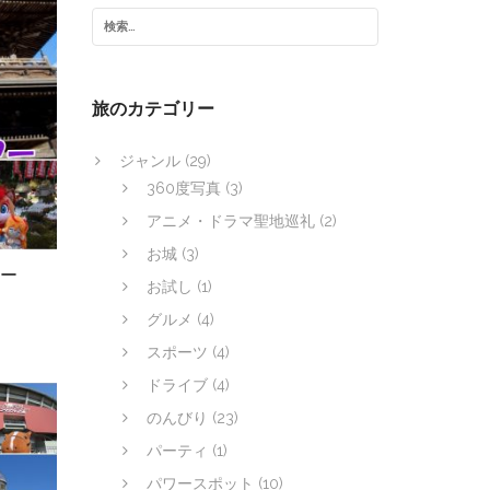
旅のカテゴリー
ジャンル
(29)
360度写真
(3)
アニメ・ドラマ聖地巡礼
(2)
お城
(3)
ー
お試し
(1)
グルメ
(4)
スポーツ
(4)
ドライブ
(4)
のんびり
(23)
パーティ
(1)
パワースポット
(10)