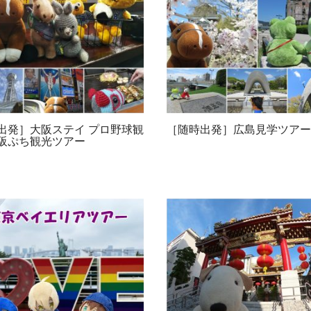
出発］大阪ステイ プロ野球観
［随時出発］広島見学ツアー
阪ぷち観光ツアー