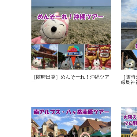
［随時出発］めんそーれ！沖縄ツア
［随時
ー
厳島神