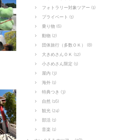
フォトラリー対象ツアー
(1)
プライベート
(1)
乗り物
(6)
動物
(2)
団体旅行（多数ＯＫ）
(8)
大きめさんＯＫ
(12)
小さめさん限定
(1)
屋内
(3)
海外
(1)
特典つき
(3)
自然
(16)
観光
(24)
部活
(1)
音楽
(1)