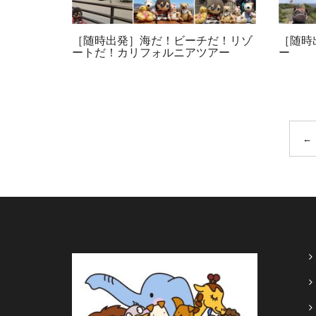
［随時出発］海だ！ビーチだ！リゾ
［随時
ートだ！カリフォルニアツアー
ー
←