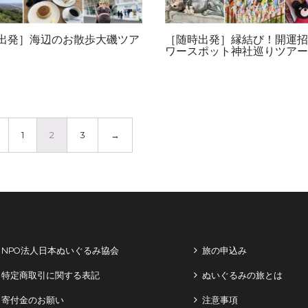
出発］海辺のお散歩大磯ツア
［随時出発］縁結び！開運招
ワースポット神社巡りツアー
1
2
3
→
NPO法人日本ぬいぐるみ協会
旅の申込み
特定商取引に関する表記
ぬいぐるみの旅とは
寄付金のお願い
注意事項