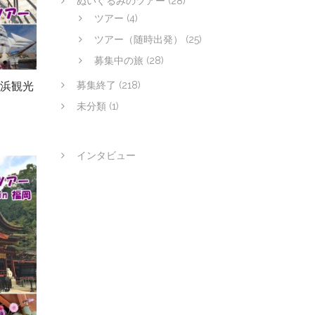
ぬいぐるみのツアー
(28)
ツアー
(4)
ツアー（随時出発）
(25)
募集中の旅
(28)
浜観光
募集終了
(218)
未分類
(1)
インタビュー