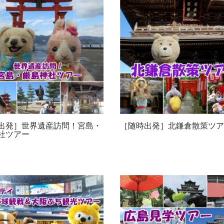
出発］世界遺産訪問！宮島・
［随時出発］北鎌倉散策ツア
社ツアー