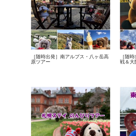
［随時出発］南アルプス・八ヶ岳高
［随時
原ツアー
戦＆大