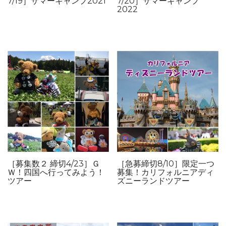
7/19］サマーキャンプ2021
7/20］サマーキャンプ
2022
［募集数２ 締切4/23］Ｇ
［急募締切8/10］限定一つ
Ｗ！四国へ行ってみよう！
募集！カリフォルニアディ
ツアー
ズニーランドツアー