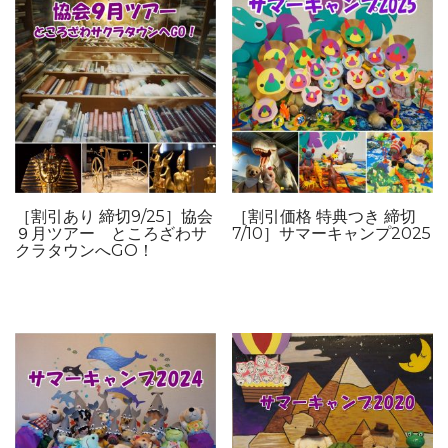
［割引あり 締切9/25］協会
［割引価格 特典つき 締切
９月ツアー ところざわサ
7/10］サマーキャンプ2025
クラタウンへGO！