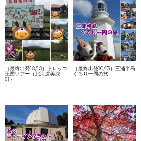
［最終出発10/10］トロッコ
［最終出発10/13］三浦半島
王国ツアー（北海道美深
ぐるり一周の旅
町）