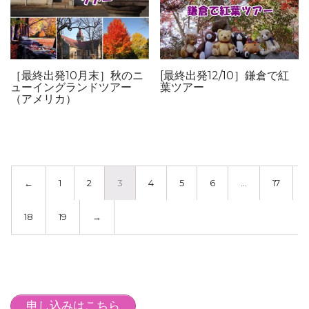
［最終出発10月末］秋のニ
[最終出発12/10］鎌倉で紅
ューイングランドツアー
葉ツアー
（アメリカ）
←
1
2
3
4
5
6
…
17
18
19
→
申し込みはこちら