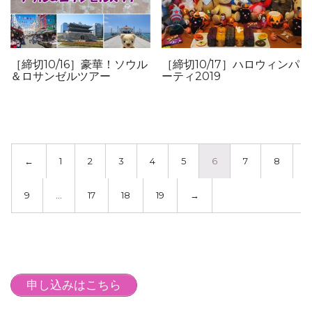
［締切10/16］豪華！ソウル
［締切10/17］ハロウィンパ
＆ロサンゼルツアー
ーティ2019
←
1
2
3
4
5
6
7
8
9
…
17
18
19
→
申し込みはこちら