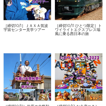
［締切10/1］ＪＡＸＡ筑波
［締切10/11 ひとつ限定］ト
宇宙センター見学ツアー
ワイライトエクスプレス瑞
風に乗る西日本の旅