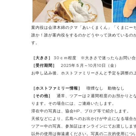
案内役は会津木綿のクマ「あいくまくん」「くまにー
誰か！誰が案内役をするのかどうやって決めているの
す。
［大きさ］
30ｃｍ程度 ※大きさで迷ったらお問い
［受付期間］
2025年５月～10月10日（金）
お申し込み後、ホストファミリーさんと予定を調整の
［ホストファミリー情報］
喫煙なし 動物なし
［その他］
通常、ツアーは２週間程度のお預かりとな
ります。その場合には、ご連絡いたします。
滞在中の写真は、協会HP、ブログ等で紹介します。
天候などにより、広島へのお出かけが中止になる場合
ツアー中の写真、参加証はオンラインにてお渡ししま
以外の使用は御遠慮ください。写真の二次的使用につ