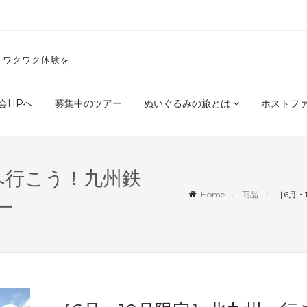
くワクワク体験を
会HPへ
募集中のツアー
ぬいぐるみの旅とは
ホストフ
へ行こう！九州鉄
Home
商品
［6月
ー