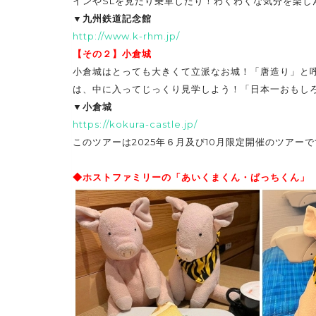
インやSLを見たり乗車したり！わくわくな気分を楽し
▼九州鉄道記念館
http://www.k-rhm.jp/
【その２】小倉城
小倉城はとっても大きくて立派なお城！「唐造り」と
は、中に入ってじっくり見学しよう！「日本一おもし
▼小倉城
https://kokura-castle.jp/
このツアーは2025年６月及び10月限定開催のツアー
◆ホストファミリーの「あいくまくん・ぱっちくん」