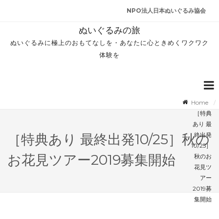
NPO法人日本ぬいぐるみ協会
ぬいぐるみの旅
ぬいぐるみに極上のおもてなしを・あなたに心ときめくワクワク
体験を
Home
［特典
あり 最
終出発
［特典あり 最終出発10/25］秋の
10/25］
お花見ツアー2019募集開始
秋のお
花見ツ
アー
2019募
集開始