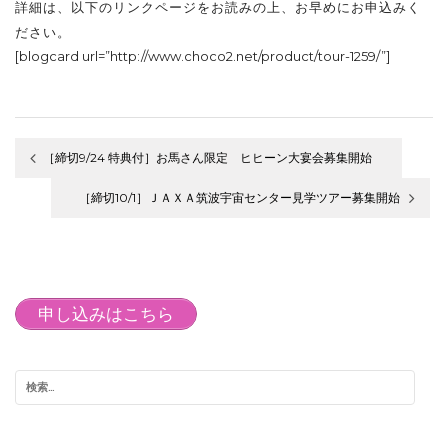
詳細は、以下のリンクページをお読みの上、お早めにお申込みく
ださい。
[blogcard url=”http://www.choco2.net/product/tour-1259/”]
［締切9/24 特典付］お馬さん限定 ヒヒーン大宴会募集開始
投
［締切10/1］ＪＡＸＡ筑波宇宙センター見学ツアー募集開始
稿
ナ
ビ
申し込みはこちら
ゲ
ー
シ
ョ