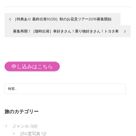
［特典あり 最終出発10/25］秋のお花見ツアー2019募集開始
投
募集再開！［随時出発］車好きさん！乗り物好きさん！トヨタ車
稿
見学ツアー
ナ
ビ
申し込みはこちら
ゲ
ー
シ
ョ
ン
旅のカテゴリー
ジャンル
(29)
360度写真
(3)