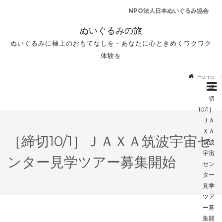
NPO法人日本ぬいぐるみ協会
ぬいぐるみの旅
ぬいぐるみに極上のおもてなしを・あなたに心ときめくワクワク
体験を
Home
［締
切
10/1］
ＪＡ
ＸＡ
［締切10/1］ＪＡＸＡ筑波宇宙セ
筑波
宇宙
ンター見学ツアー募集開始
セン
ター
見学
ツア
ー募
集開