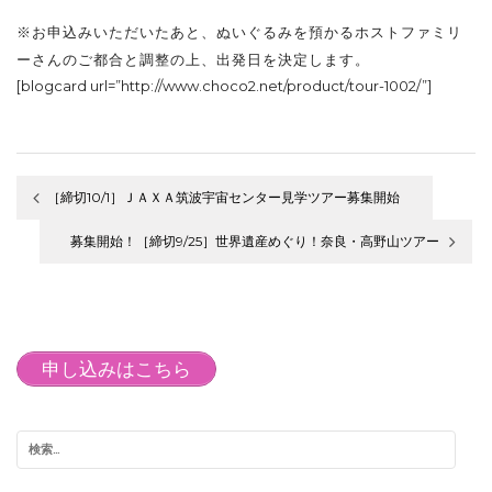
※お申込みいただいたあと、ぬいぐるみを預かるホストファミリ
ーさんのご都合と調整の上、出発日を決定します。
[blogcard url=”http://www.choco2.net/product/tour-1002/”]
［締切10/1］ＪＡＸＡ筑波宇宙センター見学ツアー募集開始
投
募集開始！［締切9/25］世界遺産めぐり！奈良・高野山ツアー
稿
ナ
ビ
申し込みはこちら
ゲ
ー
シ