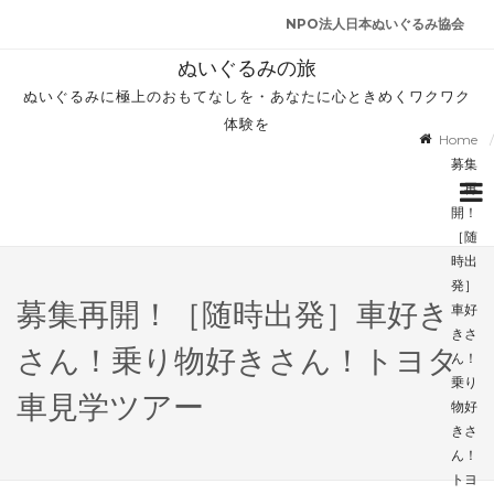
NPO法人日本ぬいぐるみ協会
ぬいぐるみの旅
ぬいぐるみに極上のおもてなしを・あなたに心ときめくワクワク
体験を
Home
募集
再
開！
［随
時出
発］
募集再開！［随時出発］車好き
車好
きさ
さん！乗り物好きさん！トヨタ
ん！
乗り
車見学ツアー
物好
きさ
ん！
トヨ